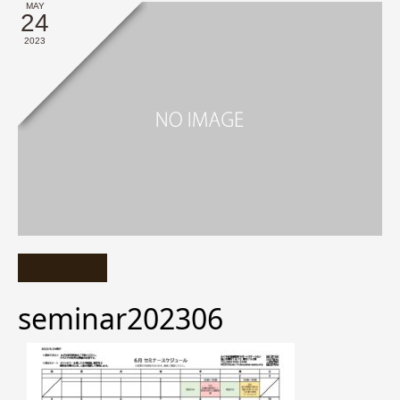
MAY
24
2023
seminar202306