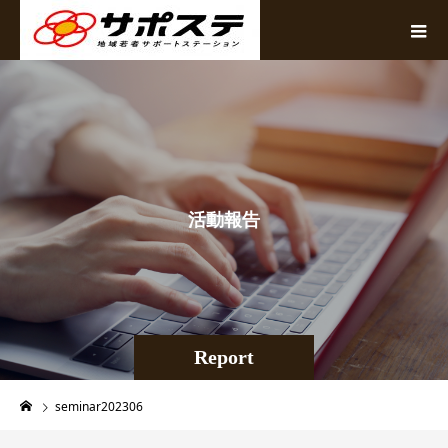
活
動
報
告
Report
seminar202306