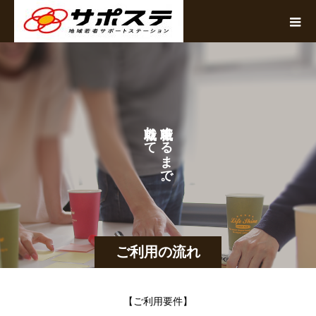
し
す
て
る
ま
か
で
ら
。
。
ご利用の流れ
【ご利用要件】