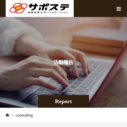
活
動
報
告
Report
counceling