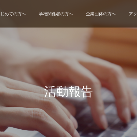
はじめての方へ
学校関係者の方へ
企業団体の方へ
ア
活
動
報
告