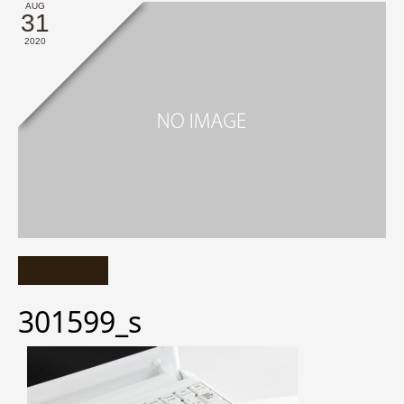
AUG
31
2020
301599_s