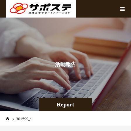
活
動
報
告
Report
301599_s