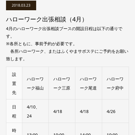
2018.03.23
ハローワーク出張相談（4月）
4月のハローワーク出張相談ブースの開設日程は以下の通りで
す。
※各所ともに、事前予約が必要です。
各所ハローワーク、またはふくやまサポステにご予約をお願い
致します。
設
ハローワ
ハローワ
ハローワ
ハローワ
置
ーク福山
ーク三原
ーク尾道
ーク府中
先
日
4/10、
4/18
4/18
4/26
程
24
時
13:00～
10:00～
14:00～
10:00～