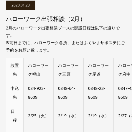
2020.01.23
ハローワーク出張相談（2月）
2月のハローワーク出張相談ブースの開設日程は以下の通りで
す。
※前日までに、ハローワーク各所、またはふくやまサポステにご
予約をお願い致します。
設置
ハローワー
ハローワー
ハローワー
ハロー
先
ク福山
ク三原
ク尾道
ク府中
申込
084-923-
0848-64-
0848-23-
0847-4
先
8609
8609
8609
8609
日
2/25（火）
2/19（水）
2/19（水）
2/27
程