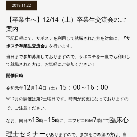
2019.11.22
【卒業生へ】12/14（土）卒業生交流会のご
案内
下記日程にて、サポステを利用して就職された方を対象に、
『サ
ポステ卒業生交流会』
を行います。
当日まで参加募集しておりますので、サポステを一度でも利用し
て就職された方は、お気軽にご参加ください！
開催日時
12
14
15：00～16：00
令和元年
月
日（土）
※12月の開催は第2土曜日です。時間が変更になっておりますの
で、ご注意ください。
13
15
7
臨床心
なお、同日の
時～
時に、エフピコRiM
階にて
理士セミナー
がありますので、参加をご希望の方は、当