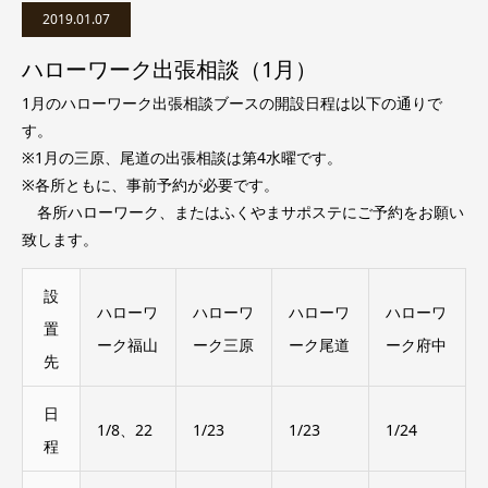
2019.01.07
ハローワーク出張相談（1月）
1月のハローワーク出張相談ブースの開設日程は以下の通りで
す。
※1月の三原、尾道の出張相談は第4水曜です。
※各所ともに、事前予約が必要です。
各所ハローワーク、またはふくやまサポステにご予約をお願い
致します。
設
ハローワ
ハローワ
ハローワ
ハローワ
置
ーク福山
ーク三原
ーク尾道
ーク府中
先
日
1/8、22
1/23
1/23
1/24
程