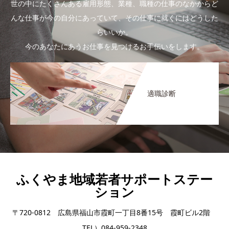
世の中にたくさんある雇用形態、業種、職種の仕事のなかからど
んな仕事が今の自分にあっていて、その仕事に就くにはどうした
らいいか。
今のあなたにあうお仕事を見つけるお手伝いをします。
適職診断
ふくやま地域若者サポートステー
ション
〒720-0812 広島県福山市霞町一丁目8番15号 霞町ビル2階
TEL）084-959-2348