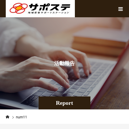
活
動
報
告
Report
num11